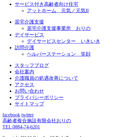
サービス付き高齢者向け住宅
アットホーム 元気／元気II
居宅介護支援
居宅介護支援事業所 おりの
デイサービス
デイサービスセンター いきいき
訪問介護
ヘルパーステーション 笑顔
スタッフブログ
会社案内
介護職員の処遇改善について
アクセス
お問い合わせ
プライバシーポリシー
サイトマップ
facebook
twitter
高齢者複合施設
有限会社おりの
TEL 0884-74-6201