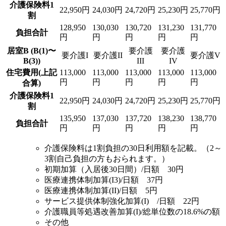
介護保険料1
22,950円
24,030円
24,720円
25,230円
25,770円
割
128,950
130,030
130,720
131,230
131,770
負担合計
円
円
円
円
円
居室B (B(1)〜
要介護
要介護
要介護I
要介護II
要介護V
B(3))
III
IV
住宅費用(上記
113,000
113,000
113,000
113,000
113,000
円
円
円
円
円
合算)
介護保険料1
22,950円
24,030円
24,720円
25,230円
25,770円
割
135,950
137,030
137,720
138,230
138,770
負担合計
円
円
円
円
円
介護保険料は1割負担の30日利用額を記載。（2～
3割自己負担の方もおられます。）
初期加算（入居後30日間）/日額 30円
医療連携体制加算(I3)/日額 37円
医療連携体制加算(II)/日額 5円
サービス提供体制強化加算(I) /日額 22円
介護職員等処遇改善加算(I)/総単位数の18.6%の額
その他