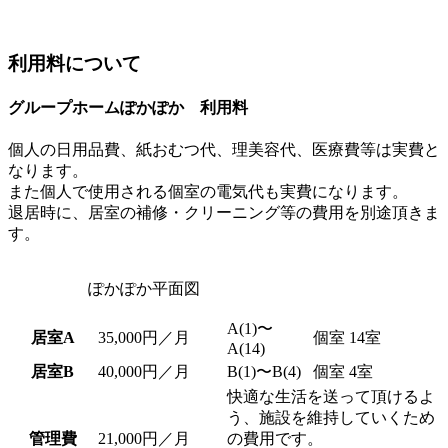
利
用
料
に
つ
い
て
グループホームぽかぽか 利用料
個人の日用品費、紙おむつ代、理美容代、医療費等は実費と
なります。
また個人で使用される個室の電気代も実費になります。
退居時に、居室の補修・クリーニング等の費用を別途頂きま
す。
ぽかぽか平面図
A(1)〜
居室A
35,000円／月
個室 14室
A(14)
居室B
40,000円／月
B(1)〜B(4)
個室 4室
快適な生活を送って頂けるよ
う、施設を維持していくため
管理費
21,000円／月
の費用です。