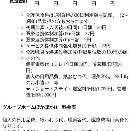
負担合計
円
円
円
円
円
介護保険料は1割負担の30日利用額を記載。（2～
3割自己負担の方もおられます。）
初期加算（入居後30日間）/日額 30円
医療連携体制加算(I3)/日額 37円
医療連携体制加算(II)/日額 5円
サービス提供体制強化加算(I)/日額 22円
介護職員等処遇改善加算(I)/総単位数の18.6%の額
その他
個室電気代（テレビ/日額30円、冷蔵庫/日額50
円）
個人の日用品費、紙おむつ代、理美容代、外出時
のお小遣い 等
★（ショートステイ）居室料/日額1,700円、管理
費/日額1,000円
グループホームぽかぽかII 料金表
個人の日用品費、紙おむつ代、理美容代、医療費等は実費と
なります。