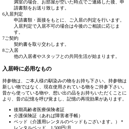
満室の場合、お部屋が空いた時点でご連絡した後、申
請書類をお送り致します。
6入居判定
申請書類・面接をもとに、ご入居の判定を行います。
入居判定で入居不可の場合は今後のご相談に応じま
す。
7ご契約
契約書を取り交わします。
8ご入居
他の入居者やスタッフとの共同生活が始まります。
入
居
時
に
必
用
な
も
の
持参物は、ご本人様の馴染みの物をお持ち下さい。
持参物は
新しい物ではなく、現在使用されている物をご持参下さい。
昔から使っている物や、想い出の品をお持ちいただくことに
より、昔の記憶を呼び覚まし、記憶の再現効果があります。
後期高齢者医療保険者証
介護保険証（あれば障害者手帳）
ベッド（介護用レンタルのベッドもございます。）＊
レンタルベッド 1,500円/月