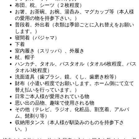
布団、枕、シーツ（２枚程度）
お箸、お茶碗、お椀、湯呑み、マグカップ等（本人様
の愛用の物を持参下さい。）
普段着、外出着（衣類は季節ごとに入れ替えをお願い
します。）
寝間着（パジャマ）
下着
室内履き（スリッパ）、外履き
杖、帽子
ハンカチ、タオル、バスタオル（タオル6枚程度、バス
タオル3枚程度）
洗面道具（歯ブラシ、鏡、くし、歯磨き粉等）
財布（小遣い程度でお願いします。ホーム側にて立て
替え払いを行っています。）
日常ご本人様が愛用されている物
思い出の品物、趣味で使用される物
その他（テレビ、ラジオ、化粧品、割烹着、アルバ
ム、髭剃り等）
収納用タンス（本人様が馴染みのものを持参下さ
い。）