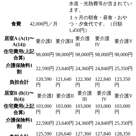
水道・光熱費等が含まれてい
ます。
１ヶ月の朝食・昼食・おや
食費
42,000円／月
つ・夕食代です。（日額
1,450円）
居室A (A(1)〜
要介護
要介護
要介護I
要介護II
要介護V
A(14))
III
IV
住宅費用(上記
98,000円
98,000円
98,000円
98,000円
98,000円
合算)
介護保険料1
22,590円
23,640円
24,360円
24,840円
25,350円
割
120,590
121,640
122,360
122,840
123,350
負担合計
円
円
円
円
円
居室B (B(1)〜
要介護
要介護
要介護I
要介護II
要介護V
B(4))
III
IV
住宅費用(上記
103,000
103,000
103,000
103,000
103,000
円
円
円
円
円
合算)
介護保険料1
22,590円
23,640円
24,360円
24,840円
25,350円
割
125,590
126,640
127,360
127,840
128,350