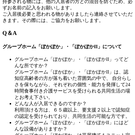
持参される物には、他の入居者の方との混合を防ぐため、
必
ずお名前の記入
をお願いします。
ご入居後必要と思われる物がありましたら連絡させていただ
きます。その際には、ご協力をお願いします。
Q
＆
A
グループホーム「ぽかぽか」・「ぽかぽかII」について
グループホーム「ぽかぽか」・「ぽかぽかII」ってど
んな所ですか？
グループホーム「ぽかぽか」・「ぽかぽかII」は、認
知症高齢者の方が落ち着いた雰囲気の中で、 自分らし
さを保ちながら、それぞれの個性・能力を発揮して24
時間食事付き介護サービスを受けられる共同生活の場
とお考え下さい。
どんな人が入居できるのですか？
利用頂ける方は、６５歳以上、要支援２以上で認知症
の認定を受けられており、共同生活の可能な方です。
グループホーム「ぽかぽか」・「ぽかぽかII」にはど
んな設備がありますか？