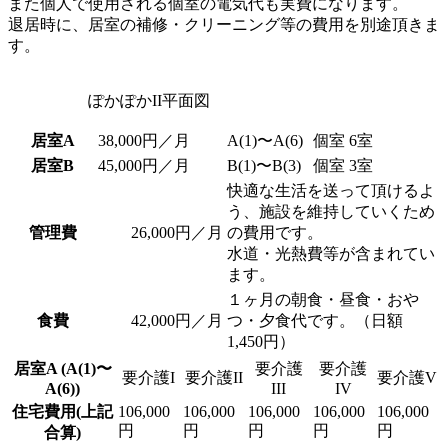
また個人で使用される個室の電気代も実費になります。
退居時に、居室の補修・クリーニング等の費用を別途頂きま
す。
ぽかぽかII平面図
居室A
38,000円／月
A(1)〜A(6)
個室 6室
居室B
45,000円／月
B(1)〜B(3)
個室 3室
快適な生活を送って頂けるよ
う、施設を維持していくため
管理費
26,000円／月
の費用です。
水道・光熱費等が含まれてい
ます。
１ヶ月の朝食・昼食・おや
食費
42,000円／月
つ・夕食代です。（日額
1,450円）
居室A (A(1)〜
要介護
要介護
要介護I
要介護II
要介護V
A(6))
III
IV
住宅費用(上記
106,000
106,000
106,000
106,000
106,000
円
円
円
円
円
合算)