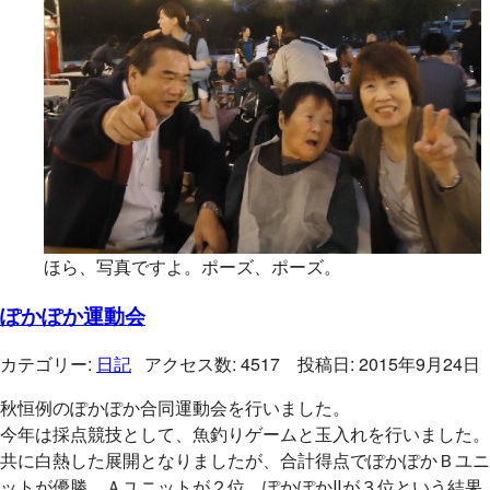
ほら、写真ですよ。ポーズ、ポーズ。
ぽかぽか運動会
カテゴリー:
日記
アクセス数: 4517 投稿日: 2015年9月24日
秋恒例のぽかぽか合同運動会を行いました。
今年は採点競技として、魚釣りゲームと玉入れを行いました。
共に白熱した展開となりましたが、合計得点でぽかぽかＢユニ
ットが優勝、Ａユニットが２位、ぽかぽかⅡが３位という結果