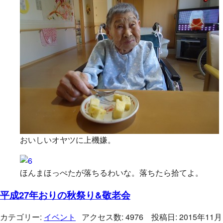
おいしいオヤツに上機嫌。
ほんまほっぺたが落ちるわいな。落ちたら拾てよ。
平成27年おりの秋祭り&敬老会
カテゴリー:
イベント
アクセス数: 4976 投稿日: 2015年11月