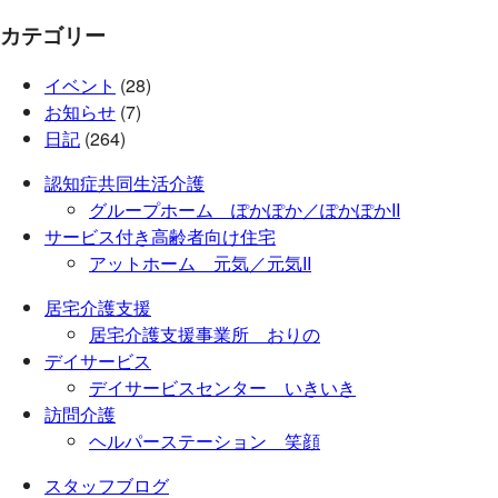
カテゴリー
イベント
(28)
お知らせ
(7)
日記
(264)
認知症共同生活介護
グループホーム ぽかぽか／ぽかぽかII
サービス付き高齢者向け住宅
アットホーム 元気／元気II
居宅介護支援
居宅介護支援事業所 おりの
デイサービス
デイサービスセンター いきいき
訪問介護
ヘルパーステーション 笑顔
スタッフブログ