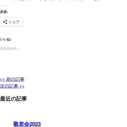
共有:
シェア
いいね:
読み込み中…
<< 前の記事
次の記事 >>
最近の記事
敬老会2023