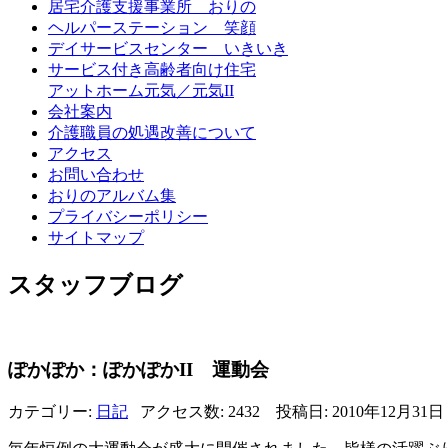
居宅介護支援事業所 おりの
ヘルパーステーション 笑顔
デイサービスセンター いきいき
サービス付き高齢者向け住宅
アットホーム元気／元気II
会社案内
介護職員の処遇改善について
アクセス
お問い合わせ
おりのアルバム集
プライバシーポリシー
サイトマップ
スタッフブログ
ぽかぽか：ぽかぽかII 運動会
カテゴリー:
日記
アクセス数: 2432 投稿日: 2010年12月31日