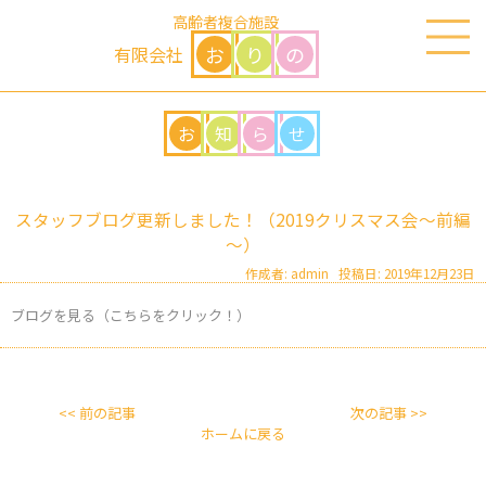
高齢者複合施設
お
り
の
有限会社
お
知
ら
せ
スタッフブログ更新しました！（2019クリスマス会～前編
～）
作成者: admin 投稿日: 2019年12月23日
ブログを見る（こちらをクリック！）
<< 前の記事
次の記事 >>
ホームに戻る