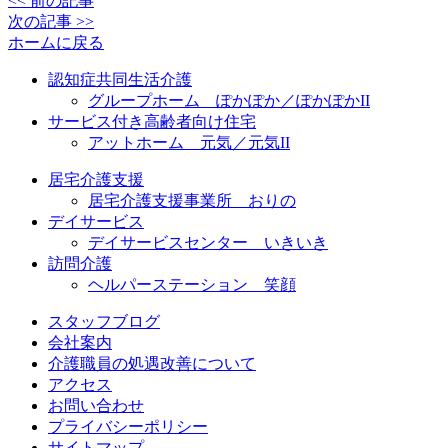
<< 前の記事
次の記事 >>
ホームに戻る
認知症共同生活介護
グループホーム ぽかぽか／ぽかぽかII
サービス付き高齢者向け住宅
アットホーム 元気／元気II
居宅介護支援
居宅介護支援事業所 おりの
デイサービス
デイサービスセンター いきいき
訪問介護
ヘルパーステーション 笑顔
スタッフブログ
会社案内
介護職員の処遇改善について
アクセス
お問い合わせ
プライバシーポリシー
サイトマップ